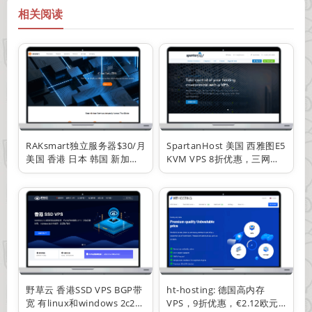
相关阅读
RAKsmart独立服务器$30/月
SpartanHost 美国 西雅图E5
美国 香港 日本 韩国 新加坡
KVM VPS 8折优惠，三网联
可选线路 CN2 BGP优化 高防
通4837 10Gbps端口 DDOS
300G 多C站群 10G大带宽
防护
野草云 香港SSD VPS BGP带
ht-hosting: 德国高内存
宽 有linux和windows 2c2g
VPS，9折优惠，€2.12欧元/