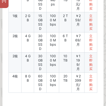
[+]
SS
ps
元/
购
D
月
买
1核
2 G
15
100
2 T
￥2
立
B
GB
0 M
B
59/
即
SS
bps
月
购
D
买
2核
4 G
30
100
6 T
￥7
立
B
GB
0 M
B
69/
即
SS
bps
月
购
D
买
2核
4 G
30
100
10
￥1
立
B
GB
0 M
TB
19
即
SS
bps
9/
购
D
月
买
4核
8 G
60
100
20
￥2
立
B
GB
0 M
TB
399
即
SS
bps
元/
购
D
月
买