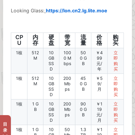
Looking Glass:
https://lon.cn2.lg.lite.moe
CP
内
硬
带
流
价
购
U
存
盘
宽
量
格
买
1核
512
10
100
50
￥4
立
M
GB
0 M
0 G
99
即
SS
bps
B
元/
购
D
年
买
1核
512
10
200
45
￥5
立
M
GB
Mb
0 G
9/
即
SS
ps
B
月
购
D
买
1核
1 G
10
200
90
￥1
立
B
GB
Mb
0 G
19
即
SS
ps
B
元/
购
D
月
买
目
1核
1 G
10
50
1.3
￥1
立
录
B
GB
Mb
TB
19
即