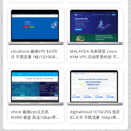
年付8.25元/月 100M BGP 年
月起，AMD高性能处理
付4.5折
器/6G内存起
cloudcore 越南VPS $3.95/
MALAYSIA 马来西亚 Linux
月 不限流量 1核/1G10GB
KVM VPS 活动享受85折 不
SSD 100M带宽 有windows
限流量
vhost 越南vps云主机
digitalcloud 1C1G/25G 低至
NVME 硬盘 高达1Gbps带宽
$2.3/月 不限流量 1Gbps带
无限流量 月付 季付
宽 全球24个机房