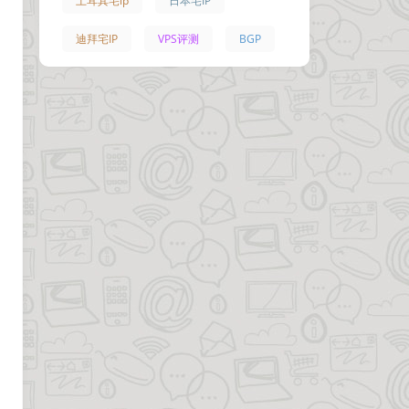
土耳其宅ip
日本宅IP
迪拜宅IP
VPS评测
BGP