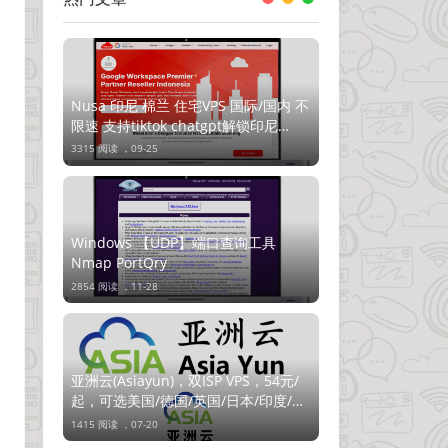
Nusa 印尼 棉兰 住宅VPS 国际/国内 不
限速 支持tiktok chatgpt解锁印尼
Netflix
3315 阅读 ，
09-25
Windows 【UDP】端口查询工具
Nmap PortQry
2854 阅读 ，
11-28
亚洲云(Asiayun)，双ISP VPS，54元/
起，可选美国/德国/英国/日本/印度/新
加坡/越南等
1415 阅读 ，
07-20