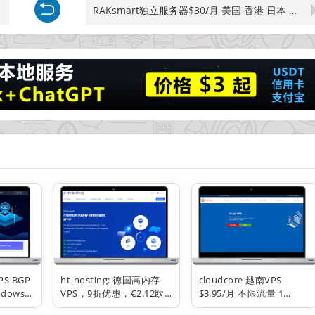
RAKsmart独立服务器$30/月 美国 香港 日本 韩国 新加坡 可选线路 CN2 BGP优化 高防300G 多C站群 10G大带宽
S BGP
ht-hosting: 德国高内存
cloudcore 越南VPS
ndows
VPS，9折优惠，€2.12欧
$3.95/月 不限流量 1
0M
元/月起，AMD高性能处理
核/1G10GB SSD 100M带