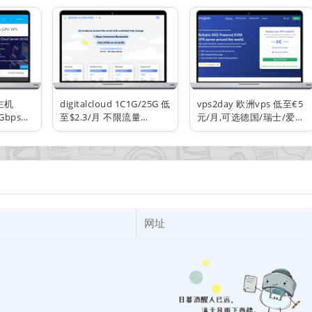
器/6G内存起
宽 有windows
云主机
digitalcloud 1C1G/25G 低
vps2day 欧洲vps 低至€5
Gbps带
至$2.3/月 不限流量
元/月,可选德国/瑞士/爱沙
季付
1Gbps带宽 全球24个机房
尼亚/荷兰/罗马尼亚/瑞典/
英国/美国/西班牙