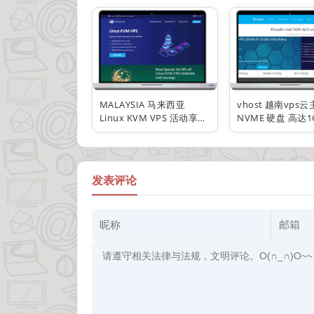
化 高防300G 多C站群 10G
BGP 年付4.5折
大带宽
MALAYSIA 马来西亚
vhost 越南vps
Linux KVM VPS 活动享受
NVME 硬盘 高达1
85折 不限流量
宽 无限流量 月付 
发表评论