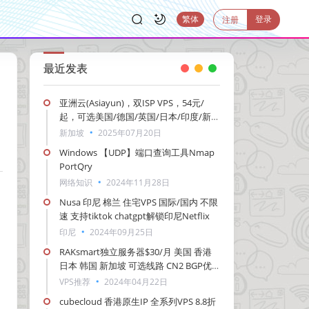
登录
繁体
注册
最近发表
亚洲云(Asiayun)，双ISP VPS，54元/
起，可选美国/德国/英国/日本/印度/新
加坡/越南等
新加坡
2025年07月20日
Windows 【UDP】端口查询工具Nmap
PortQry
网络知识
2024年11月28日
Nusa 印尼 棉兰 住宅VPS 国际/国内 不限
速 支持tiktok chatgpt解锁印尼Netflix
印尼
2024年09月25日
RAKsmart独立服务器$30/月 美国 香港
日本 韩国 新加坡 可选线路 CN2 BGP优
化 高防300G 多C站群 10G大带宽
VPS推荐
2024年04月22日
cubecloud 香港原生IP 全系列VPS 8.8折