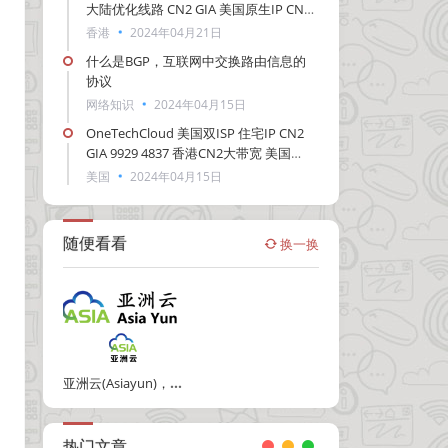
大陆优化线路 CN2 GIA 美国原生IP CN2
GIA大陆优化
香港
2024年04月21日
什么是BGP，互联网中交换路由信息的
协议
网络知识
2024年04月15日
OneTechCloud 美国双ISP 住宅IP CN2
GIA 9929 4837 香港CN2大带宽 美国
CERA
美国
2024年04月15日
随便看看
换一换
亚洲云(Asiayun)，双ISP VPS，54元/起，可选美国/德国/英国/日本/印度/新加坡/越南等
热门文章