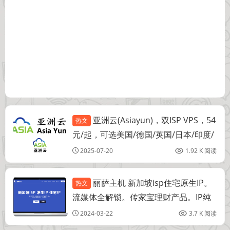
亚洲云(Asiayun)，双ISP VPS，54
热文
新加坡
元/起，可选美国/德国/英国/日本/印度/
新加坡/越南等
2025-07-20
1.92 K 阅读
丽萨主机 新加坡isp住宅原生IP。
热文
新加坡
流媒体全解锁。传家宝理财产品。IP纯
净， Gbps超大带宽，NVMe高性能固态
2024-03-22
3.7 K 阅读
硬盘，支持Tiktok, Chatgpt, FB营销，