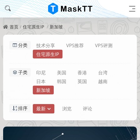
首页
住宅原生IP
新加坡
分类
技术分享
VPS推荐
VPS评测
住宅原生IP
子类
印尼
美国
香港
台湾
日本
韩国
英国
越南
新加坡
排序
最新
浏览
评论